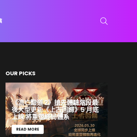
SEARCH
演
OUR PICKS
《流亡黯道 2》搶先體驗階段最
後大型更新《上古回歸》5 月底
上線 將重塑終局體系
READ MORE