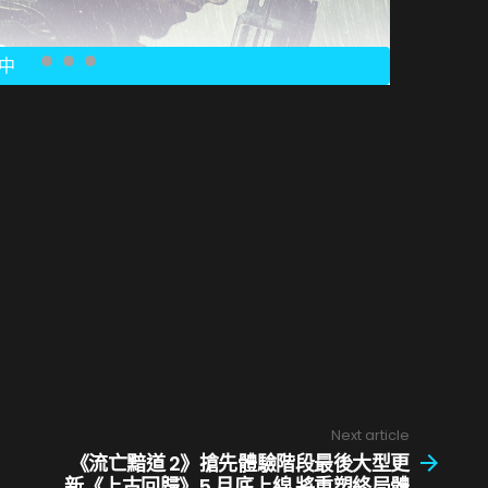
閱讀全文
，還有專為自信玩家而設的極限挑戰——正
面臨「永遠死去」般的過激高難度體驗。本作
存玩法，充滿耐玩要素，讓人欲罷不能。
可解鎖。
Next article
《流亡黯道 2》搶先體驗階段最後大型更
新《上古回歸》5 月底上線 將重塑終局體