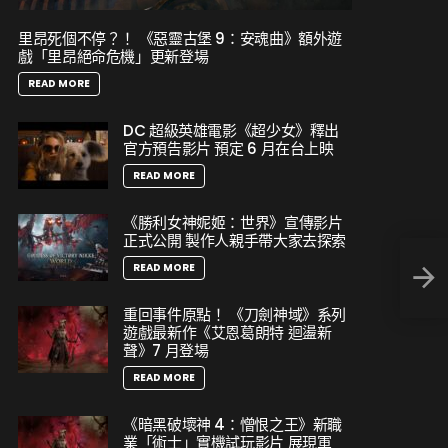
里昂死個不停？！ 《惡靈古堡 9：安魂曲》額外遊
戲「里昂絕命危機」更新登場
READ MORE
DC 超級英雄電影《超少女》釋出
官方預告影片 預定 6 月在台上映
READ MORE
《勝利女神妮姬：世界》宣傳影片
正式公開 製作人親手帶大家去探索
《流
READ MORE
《上
重回事件原點！ 《刀劍神域》系列
遊戲最新作《艾恩葛朗特 迴盪新
聲》7 月登場
READ MORE
《暗黑破壞神 4：憎恨之王》新職
業「術士」實機試玩影片 展現軍