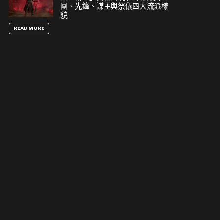
團、先鋒、謀主與祭儀四大流派樣
貌
READ MORE