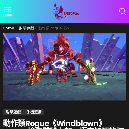
S
Menu
You are here:
Home
射擊遊戲
動作類Rogue《Windblown》Steam搶先體驗上架，極度好評的打擊感毒作
射擊遊戲
手機遊戲
動作類Rogue《Windblown》