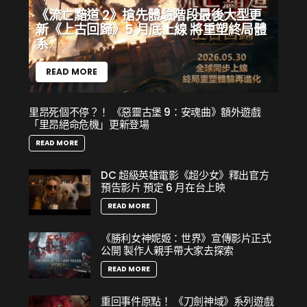
《流亡黯道 2》搶先體驗階段最後大型更
新《上古回歸》5 月底上線 將重塑終局體
系
READ MORE
里昂死個不停？！ 《惡靈古堡 9：安魂曲》額外遊戲
「里昂絕命危機」更新登場
READ MORE
DC 超級英雄電影《超少女》釋出官方
預告影片 預定 6 月在台上映
READ MORE
《勝利女神妮姬：世界》宣傳影片正式
公開 製作人親手帶大家去探索
READ MORE
重回事件原點！ 《刀劍神域》系列遊戲