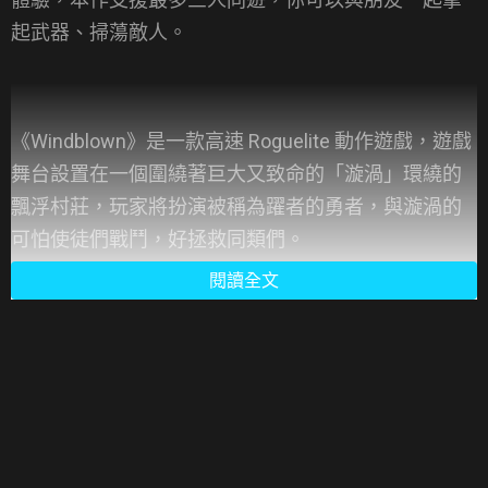
起武器、掃蕩敵人。
《Windblown》是一款高速 Roguelite 動作遊戲，遊戲
舞台設置在一個圍繞著巨大又致命的「漩渦」環繞的
飄浮村莊，玩家將扮演被稱為躍者的勇者，與漩渦的
可怕使徒們戰鬥，好拯救同類們。
閱讀全文
本作提供了高速的戰鬥體驗，你將穿梭在不斷變化的
空中島嶼和使徒們戰鬥，在每一輪戰鬥死亡後，你可
以吸收過往隕落戰士的記憶以解鎖特殊的力量，並得
以重新鑄造他們強大的裝備。