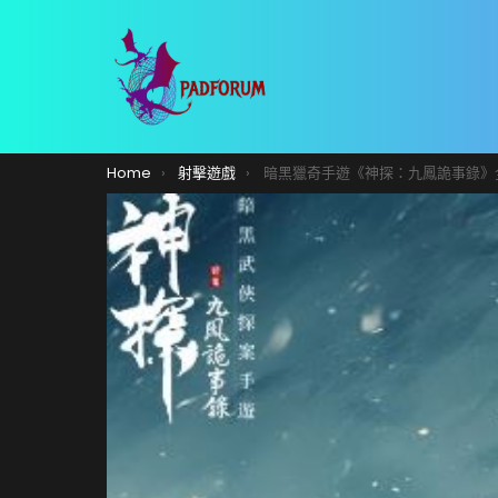
You are here:
Home
射擊遊戲
暗黑獵奇手遊《神探：九鳳詭事錄》全新案件「雪夜紅狐