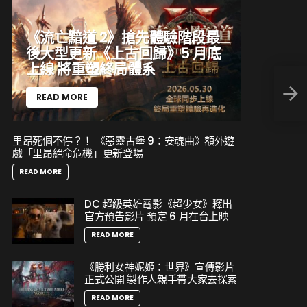
《流亡黯道 2》搶先體驗階段最
後大型更新《上古回歸》5 月底
上線 將重塑終局體系
像素灶
市，
READ MORE
里昂死個不停？！ 《惡靈古堡 9：安魂曲》額外遊
戲「里昂絕命危機」更新登場
READ MORE
DC 超級英雄電影《超少女》釋出
官方預告影片 預定 6 月在台上映
READ MORE
《勝利女神妮姬：世界》宣傳影片
正式公開 製作人親手帶大家去探索
READ MORE