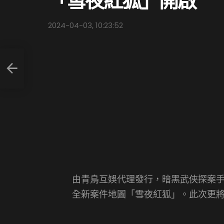
「雪夜紅狐」開啟
2024-04-03, 10:23:52
班德
由青鳥互娛代理發行，暗黑武俠探案手
全新案件地圖「雪夜紅狐」。此次更