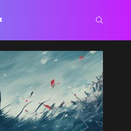
SEARCH
演