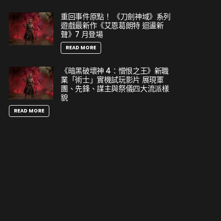
重回事件原點！ 《刀劍神域》系列
遊戲最新作《艾恩葛朗特 迴盪新
聲》7 月登場
READ MORE
《暗黑破壞神 4：憎恨之王》新職
業「術士」實機試玩影片 展現軍
團、先鋒、謀主與祭儀四大流派樣
貌
READ MORE