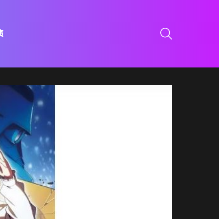
SEARCH
演