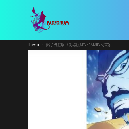
You are here:
Home
鬍子男獻唱《劇場版SPY×FAMILY間諜家家酒CODE: White》主題曲，新預告片公開中