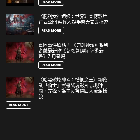
READ MORE
《勝利女神妮姬：世界》宣傳影片
正式公開 製作人親手帶大家去探索
READ MORE
重回事件原點！ 《刀劍神域》系列
遊戲最新作《艾恩葛朗特 迴盪新
聲》7 月登場
READ MORE
《暗黑破壞神 4：憎恨之王》新職
業「術士」實機試玩影片 展現軍
團、先鋒、謀主與祭儀四大流派樣
貌
READ MORE