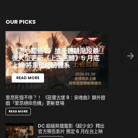
OUR PICKS
《流亡黯道 2》搶先體驗階段最
《擁
後大型更新《上古回歸》5 月底
動畫
上線 將重塑終局體系
READ MORE
里昂死個不停？！ 《惡靈古堡 9：安魂曲》額外遊
戲「里昂絕命危機」更新登場
READ MORE
DC 超級英雄電影《超少女》釋出
官方預告影片 預定 6 月在台上映