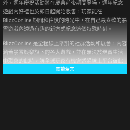
外，週年慶祝活動將在慶典前後期間登場，週年紀念
遊戲內好禮也於即日起開始販售，玩家能在
BlizzConline 期間和往後的時光中，在自己最喜歡的暴
雪遊戲內透過有趣的新方式紀念這個特殊時刻。
BlizzConline 是全程線上舉辦的社群活動和展會，內容
涵蓋暴雪娛樂旗下的各大遊戲，並在無法於現實生活
中聚會的此時，讓全球玩家有機會透過線上平台彼此
閱讀全文
交流。為期兩天並橫跨六大頻道播出的節目中，暴雪
娛樂的遊戲開發團隊將與全球玩家分享最新的遊戲情
報；此外，Cosplayer、美術創作者和打扮成魚人的參
賽者也會透過社群達人秀等活動分享自身的才藝與創
意。不僅如此，暴雪將於今年二月慶祝 30 週年，世界
各地的玩家還有機會一起紀念長達三十年的史詩級遊
戲世界探索之旅，並一窺未來有什麼精采內容等著迎