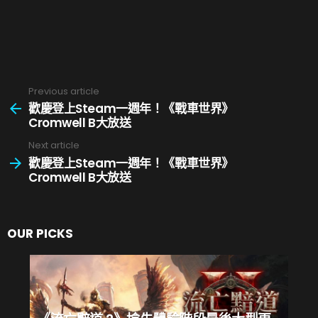
接他們的好友、公會成員與盟友。
「我們必須加緊腳步，透過BlizzCon的精神讓玩家社
群齊聚一堂，凝聚遊戲社群的向心力。這也正是本次
活動的主軸：讓世界各地的好友齊聚一堂，共同慶祝
Previous article
See
在遊戲中建立的情誼與感動經歷。」暴雪娛樂總裁 J.
more
歡慶登上Steam一週年！《戰車世界》
Allen Brack 表示：「我們很期待跟廣大玩家分享遊戲
Cromwell B大放送
團隊過去這段時間所開發的內容，雖然這次的
Next article
歡慶登上Steam一週年！《戰車世界》
BlizzCon活動和往年有些不同，但全線上舉辦的形式
Cromwell B大放送
也提供一個獨特的機會進行不同嘗試，並為在家收看
的玩家社群打造特別的節目內容。」
OUR PICKS
第一天BlizzConline 活動將由台灣時間2 月 20 日
（六）早上 6 時所舉行的開幕典禮揭開序幕，帶領玩
家搶先一窺最新的遊戲開發消息。接下來的三個多小
時，玩家可選擇收看六個不同主題的頻道，進一步探