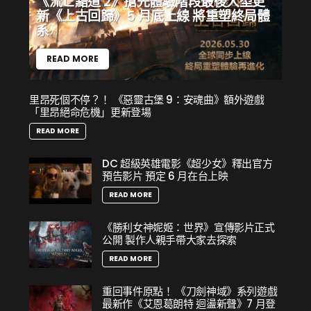
《流亡黯道 2》搶先體驗階段最後大型更
索自己最感興趣的遊戲內容。
新《上古回歸》5 月底上線 將重塑終局體
系
第二天活動將從台灣時間2 月 21 日（日）凌晨 4 時開
READ MORE
始，各頻道會持續播放精采節目，直到當天接近中午
時畫下句點。第二天活動中，暴雪將透過問與答座談
里昂死個不停？！ 《惡靈古堡 9：安魂曲》額外遊戲
回覆玩家提問，並展示來自全球玩家社群的精采內
「里昂絕命危機」更新登場
容，包括社群達人秀 Cosplay、電影、才藝和美術競賽
READ MORE
與表演賽的優勝者與傑出作品。
DC 超級英雄電影《超少女》釋出官方
預告影片 預定 6 月在台上映
READ MORE
《勝利女神妮姬：世界》宣傳影片正式
公開 製作人親手帶大家去探索
READ MORE
重回事件原點！ 《刀劍神域》系列遊戲
最新作《艾恩葛朗特 迴盪新聲》7 月登