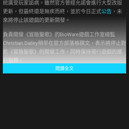
統廣受玩家詬病。雖然官方曾經允諾會進行大型改版
更新，但最終還是無疾而終，並於今日正式
公告
，未
來將停止該遊戲的更新開發。
負責開發《冒險聖歌》的BioWare遊戲工作室總監
Christian Dailey稍早在官方部落格撰文，表示將停止對
於《冒險聖歌》的開發工作，同時保持現行遊戲的運
行服務。
閱讀全文
文章內也提到，自從《冒險聖歌》發售以來，團隊不
斷致力於提升遊戲品質並釋出多次更新改動推出新的
內容，直到2019年底，團隊擴大工作量，開始著手對
遊戲進行根本性的再造。
Christian Dailey指出，2020年的疫情讓他們得在家工
作，這也影響了他們的生產力，迫使團隊無法在龐大