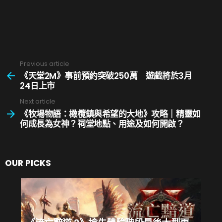
的壓力下按照疫情前的規劃完成工作內容；他坦言此
舉一定會讓許多玩家失望，團隊成員何嘗不是如此，
就他自己來說，《冒險聖歌》引領他來到BioWare工作
室，過去兩年也是他工作生涯以來最具挑戰與最有意
Previous article
義的經歷。
See
more
《天堂2M》事前預約突破250萬 遊戲將於3月
24日上市
談到下一步，他表示團隊重心將專注於《質量效
Next article
應》、《闇龍紀元》以及提供優質的《星際大戰：舊
《牧場物語：橄欖鎮與希望的大地》攻略｜精靈如
共和國》版本更新。
何成長為女神？祠堂地點、用途及如何開啟？
OUR PICKS