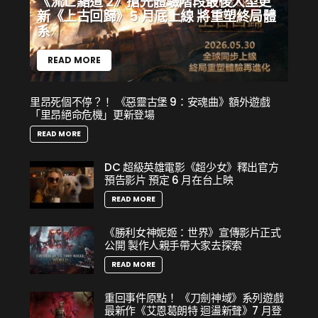
《流亡黯道 2》搶先體驗階段最後大型更
新《上古回歸》5 月底上線 將重塑終局體
系
READ MORE
里昂死個不停？！ 《惡靈古堡 9：安魂曲》額外遊戲
「里昂絕命危機」更新登場
READ MORE
DC 超級英雄電影《超少女》釋出官方
預告影片 預定 6 月在台上映
READ MORE
《勝利女神妮姬：世界》宣傳影片正式
公開 製作人親手帶大家去探索
READ MORE
重回事件原點！ 《刀劍神域》系列遊戲
最新作《艾恩葛朗特 迴盪新聲》7 月登